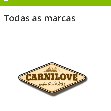
navegação
Todas as marcas
Todas
as
marcas